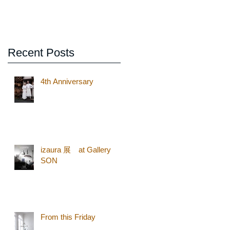
Recent Posts
4th Anniversary
izaura 展 at Gallery
SON
From this Friday