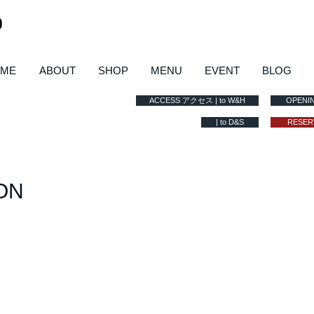
ME
ABOUT
SHOP
MENU
EVENT
BLOG
ACCESS アクセス | to W&H
OPEN
| to D&S
RESER
ON