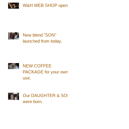
W&H WEB SHOP open!
New blend "SON"
launched from today.
NEW COFFEE
PACKAGE for your own
use.
Our DAUGHTER & SON
were born.