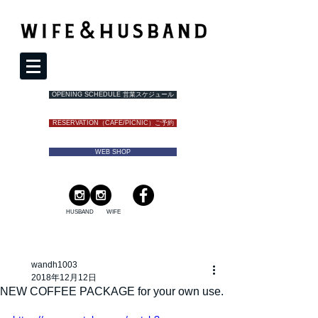
OPENING SCHEDULE 営業スケジュール
RESERVATION（CAFE/PICNIC）ご予約
WEB SHOP
HUSBAND
WIFE
wandh1003
2018年12月12日
NEW COFFEE PACKAGE for your own use.