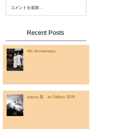
コメントを追加…
izaura 展 at Gallery SON
Recent Posts
4th Anniversary
izaura 展 at Gallery SON