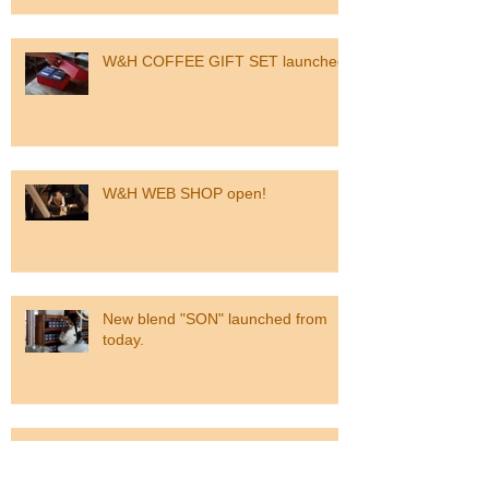
W&H COFFEE GIFT SET launched
W&H WEB SHOP open!
New blend "SON" launched from
today.
NEW COFFEE PACKAGE for your
own use.