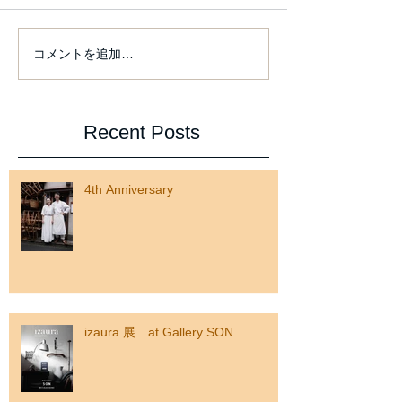
From this Friday
コメントを追加…
izaura 展 at Gallery SON
Recent Posts
4th Anniversary
izaura 展 at Gallery SON