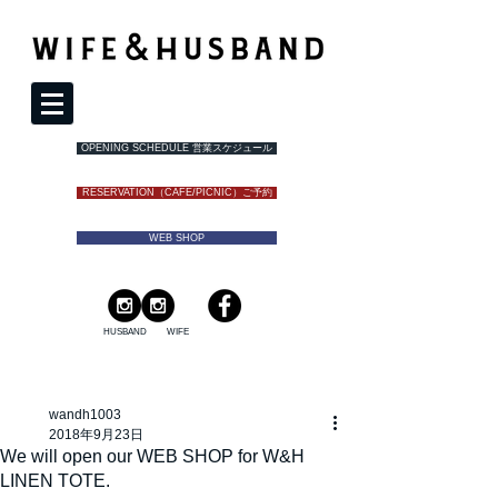
OPENING SCHEDULE 営業スケジュール
RESERVATION（CAFE/PICNIC）ご予約
WEB SHOP
HUSBAND
WIFE
wandh1003
2018年9月23日
We will open our WEB SHOP for W&H
LINEN TOTE.