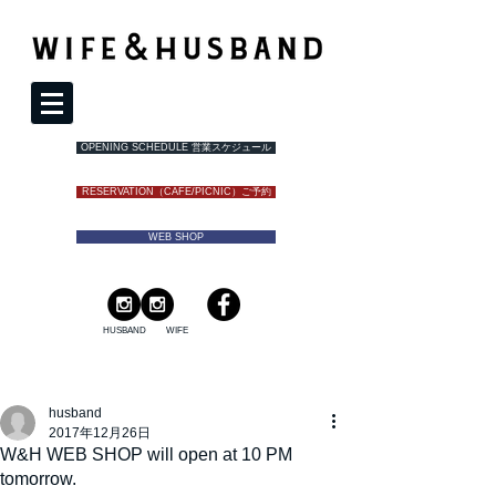
OPENING SCHEDULE 営業スケジュール
RESERVATION（CAFE/PICNIC）ご予約
WEB SHOP
HUSBAND
WIFE
husband
2017年12月26日
W&H WEB SHOP will open at 10 PM
tomorrow.