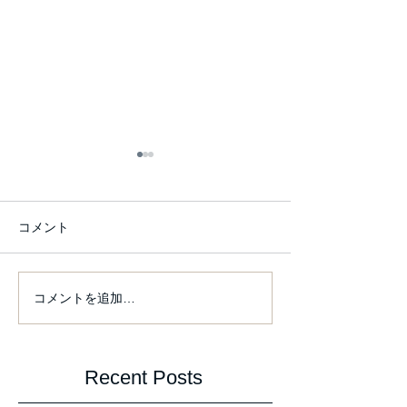
コメント
From this Friday
コメントを追加…
izaura 展 at Gallery SON
Recent Posts