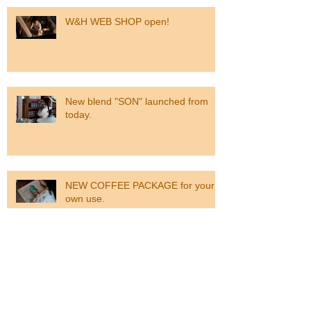
W&H WEB SHOP open!
New blend "SON" launched from
today.
NEW COFFEE PACKAGE for your
own use.
Our DAUGHTER & SON were born.