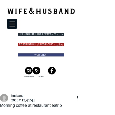
OPENING SCHEDULE 営業スケジュール
RESERVATION（CAFE/PICNIC）ご予約
WEB SHOP
HUSBAND
WIFE
husband
2016年12月15日
Morning coffee at restaurant eatrip