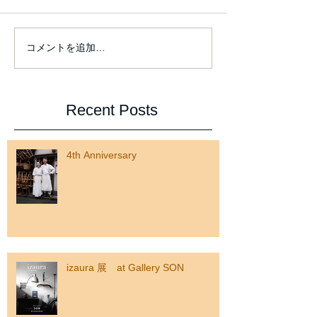
From this Friday
コメントを追加…
izaura 展 at Gallery SON
Recent Posts
4th Anniversary
izaura 展 at Gallery SON