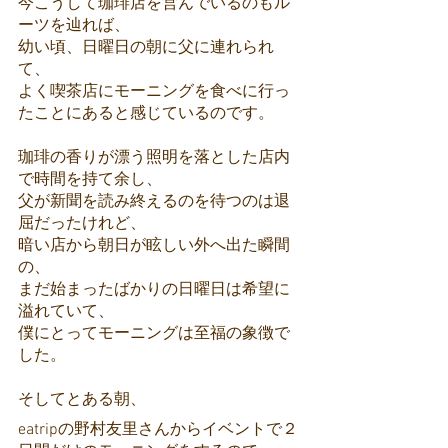
今こうして珈琲店を営んでいるのもル
ーツを辿れば、
幼い頃、日曜日の朝に父に連れられ
て、
よく喫茶店にモーニングを食べに行っ
たことにあると感じているのです。
珈琲の香りが漂う照明を落とした店内
で時間を持て余し、
父が新聞を読み終えるのを待つのは退
屈だったけれど、
暗い店から朝日が眩しい外へ出た瞬間
の、
まだ始まったばかりの日曜日は希望に
溢れていて、
僕にとってモーニングは至福の象徴で
した。
そしてとある朝、
eatripの野村友里さんからイベントで２