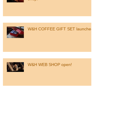
W&H COFFEE GIFT SET launched
W&H WEB SHOP open!
New blend "SON" launched from
today.