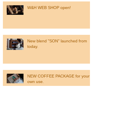
W&H WEB SHOP open!
New blend "SON" launched from
today.
NEW COFFEE PACKAGE for your
own use.
Our DAUGHTER & SON were born.