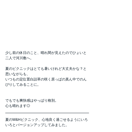
少し前の休日のこと、晴れ間が見えたのでひょいと
二人で河川敷へ。
夏のピクニックはとても暑いけれど大丈夫かな？と
思いながらも、
いつもの定位置白詰草の咲く原っぱの真ん中でのん
びりしてみることに。
でもでも爽快感はやっぱり格別。
心も晴れます◎
夏のW&Hピクニック、心地良く過ごせるようにいろ
いろとバージョンアップしてみました。