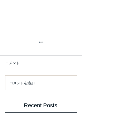
コメント
From this Friday
コメントを追加…
izaura 展 at Gallery SON
Recent Posts