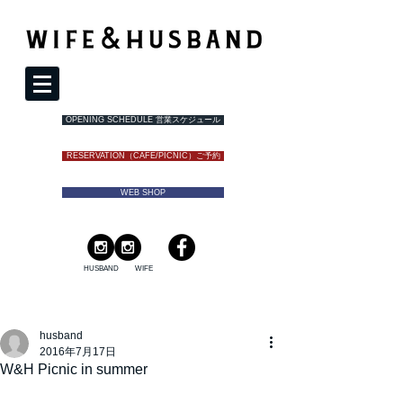
OPENING SCHEDULE 営業スケジュール
RESERVATION（CAFE/PICNIC）ご予約
WEB SHOP
HUSBAND
WIFE
husband
2016年7月17日
W&H Picnic in summer