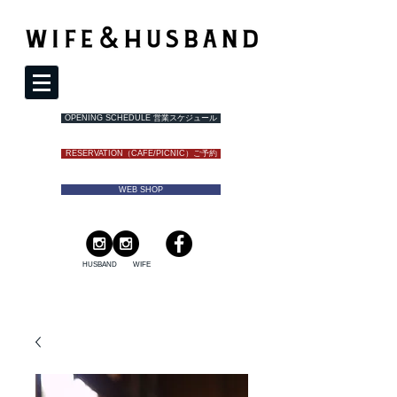
OPENING SCHEDULE 営業スケジュール
RESERVATION（CAFE/PICNIC）ご予約
WEB SHOP
HUSBAND
WIFE